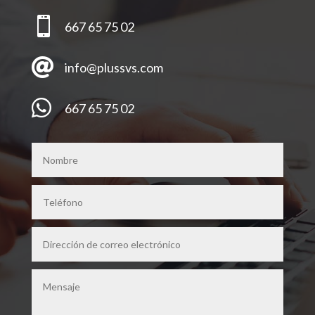

667 65 75 02

info@plussvs.com

667 65 75 02