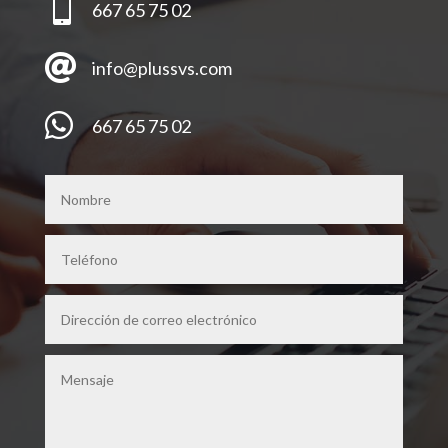

667 65 75 02

info@plussvs.com

667 65 75 02