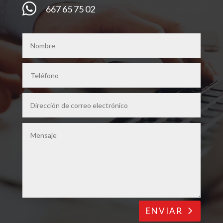

667 65 75 02
ENVIAR