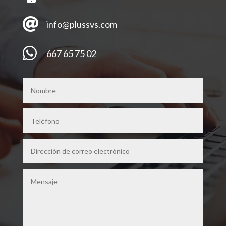

info@plussvs.com

667 65 75 02